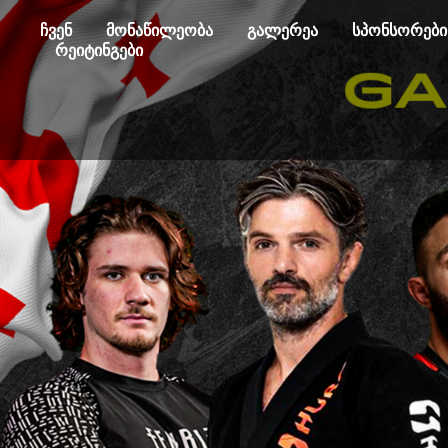
ჩვენ
მონაწილეობა
გალერეა
სპონსორები
რეიტინგები