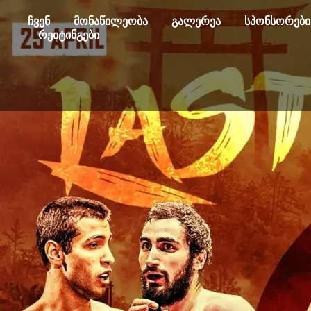
ჩვენ
მონაწილეობა
გალერეა
სპონსორები
რეიტინგები